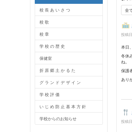
校 長 あ い さ つ
全
校 歌
校 章
投稿日時
学 校 の 歴 史
本日
冬休
保健室
ね。
折 原 郷 土 か る た
保護
あり
グ ラ ン ド デ ザ イ ン
学 校 評 価
い じ め 防 止 基 本 方 針
学校からのお知らせ
投稿日時