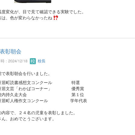
温度変化が、目で見て確認できる実験でした。
方は、色が変わらなかったね
表彰朝会
 : 2024/12/18
校長
館で表彰朝会を行いました。
居町読書感想文コンクール 特選
文芸「わかばコーナー」 優秀賞
内持久走大会 第１位
居町人権作文コンクール 学年代表
の内容で、２４名の児童を表彰しました。
さん、おめでとうございます。