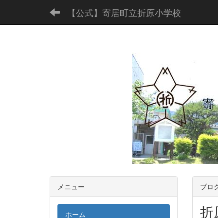
【公式】寄居町立折原小学校
メニュー
ブロ
折
ホーム