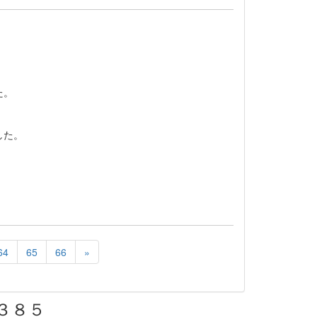
た。
した。
64
65
66
»
３８５