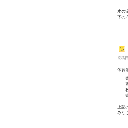
水の
下の
投稿日時
体育
寄
寄居
校
寄
上記
みな