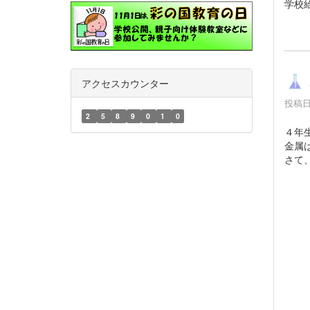
学校
アクセスカウンター
投稿日時
2
5
8
9
0
1
0
４年
金属
さて