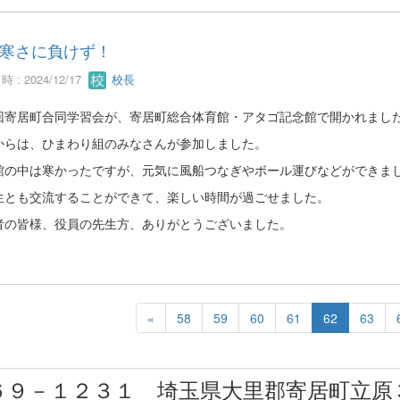
寒さに負けず！
 : 2024/12/17
校長
回寄居町合同学習会が、寄居町総合体育館・アタゴ記念館で開かれまし
からは、ひまわり組のみなさんが参加しました。
館の中は寒かったですが、元気に風船つなぎやボール運びなどができま
生とも交流することができて、楽しい時間が過ごせました。
者の皆様、役員の先生方、ありがとうございました。
«
58
59
60
61
62
63
６９－１２３１ 埼玉県大里郡寄居町立原