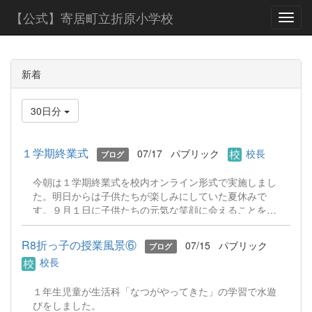
【公式】寄居町立折原小学校
Toggl
新着
30日分
１学期終業式
07/17
パブリック
校長
ブログ
今朝は１学期終業式を校内オンライン形式で実施しまし
た。明日からは子供たちが楽しみにしていた夏休みで
す。９月１日に子供たちの元気な笑顔に会えることを楽
しみにしています。
R8折っ子の授業風景⑥
07/15
パブリック
ブログ
校長
１年生児童が生活科「なつがやってきた」の学習で水遊
びをしました。