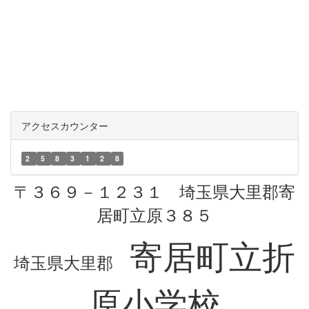
アクセスカウンター
2
5
8
3
1
2
8
〒３６９－１２３１ 埼玉県大里郡寄
居町立原３８５
寄居町立折
埼玉県大里郡
原小学校