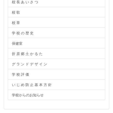
校 長 あ い さ つ
校 歌
校 章
学 校 の 歴 史
保健室
折 原 郷 土 か る た
グ ラ ン ド デ ザ イ ン
学 校 評 価
い じ め 防 止 基 本 方 針
学校からのお知らせ