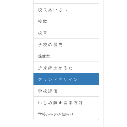
校 長 あ い さ つ
校 歌
校 章
学 校 の 歴 史
保健室
折 原 郷 土 か る た
グ ラ ン ド デ ザ イ ン
学 校 評 価
い じ め 防 止 基 本 方 針
学校からのお知らせ