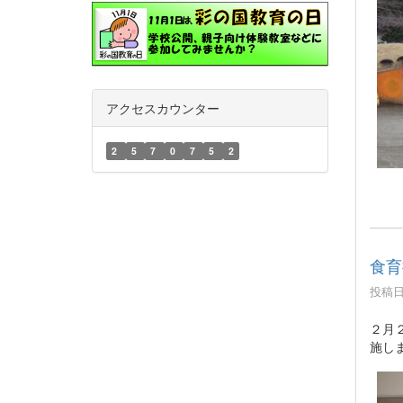
アクセスカウンター
2
5
7
0
7
5
2
食育
投稿日時
２月
施し