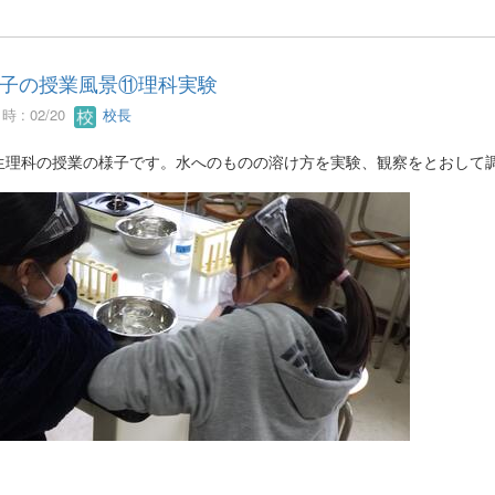
子の授業風景⑪理科実験
 : 02/20
校長
生理科の授業の様子です。水へのものの溶け方を実験、観察をとおして