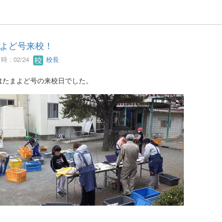
よど号来校！
 : 02/24
校長
はたまよど号の来校日でした。