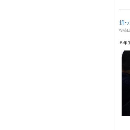
折っ
投稿日時
５年