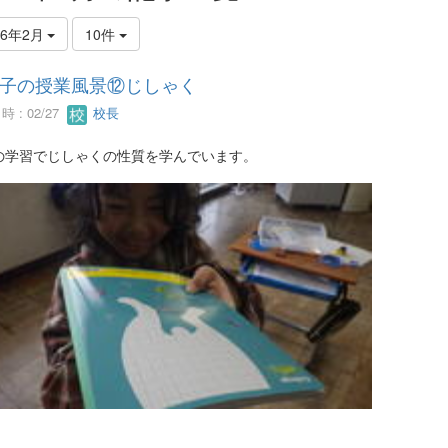
26年2月
10件
子の授業風景⑫じしゃく
 : 02/27
校長
の学習でじしゃくの性質を学んでいます。