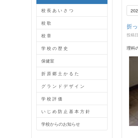
校 長 あ い さ つ
20
校 歌
折っ
投稿日時
校 章
理科
学 校 の 歴 史
保健室
折 原 郷 土 か る た
グ ラ ン ド デ ザ イ ン
学 校 評 価
い じ め 防 止 基 本 方 針
学校からのお知らせ