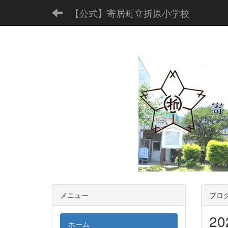
【公式】寄居町立折原小学校
メニュー
ブロ
2
ホーム