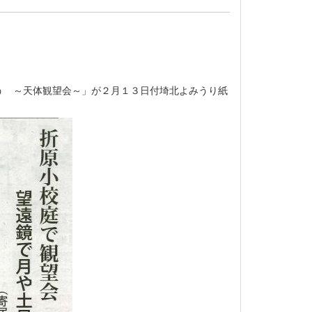
う ～天体観望会～」が２月１３日付埼北よみうり紙