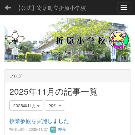
【公式】寄居町立折原小学校
Toggl
ブログ
2025年11月の記事一覧
2025年11月
20件
授業参観を実施しました
投稿日時 : 2025/11/27
校長