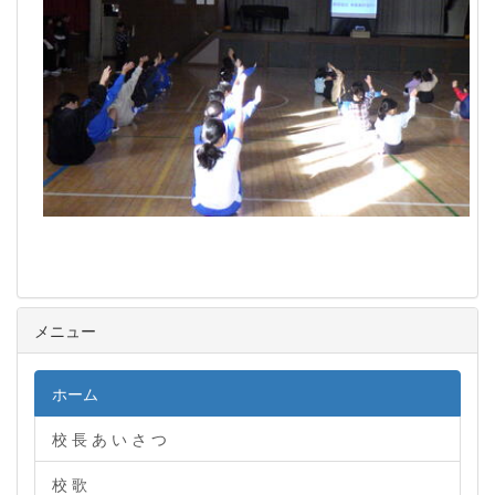
メニュー
ホーム
校 長 あ い さ つ
校 歌