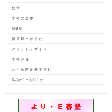
校 章
学 校 の 歴 史
保健室
折 原 郷 土 か る た
グ ラ ン ド デ ザ イ ン
学 校 評 価
い じ め 防 止 基 本 方 針
学校からのお知らせ