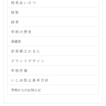
校 長 あ い さ つ
校 歌
校 章
学 校 の 歴 史
保健室
折 原 郷 土 か る た
グ ラ ン ド デ ザ イ ン
学 校 評 価
い じ め 防 止 基 本 方 針
学校からのお知らせ