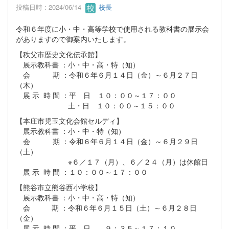
投稿日時 : 2024/06/14
校長
令和６年度に小・中・高等学校で使用される教科書の展示会
がありますので御案内いたします。
【秩父市歴史文化伝承館】
展示教科書 ：小・中・高・特（知）
会 期 ：令和６年６月１４日（金）～６月２７日
（木）
展 示 時 間 ：平 日 １０：００～１７：００
土・日 １０：００～１５：００
【本庄市児玉文化会館セルディ】
展示教科書 ：小・中・特（知）
会 期 ：令和６年６月１４日（金）～６月２９日
（土）
※６／１７（月）、６／２４（月）は休館日
展 示 時 間 ：１０：００～１７：００
【熊谷市立熊谷西小学校】
展示教科書 ：小・中・高・特（知）
会 期 ：令和６年６月１５日（土）～６月２８日
（金）
展 示 時 間 ：平 日 ９：３５～１７：１０