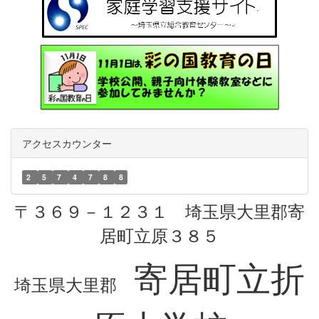
アクセスカウンター
2
5
7
4
7
8
8
〒３６９－１２３１ 埼玉県大里郡寄
居町立原３８５
寄居町立折
埼玉県大里郡