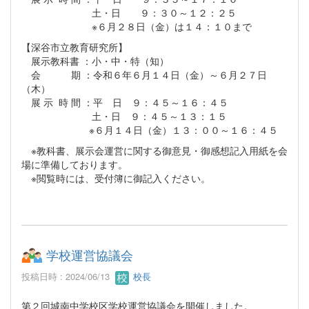
土・日 ９：３０～１２：２５
※６月２８日（金）は１４：１０まで
【深谷市立教育研究所】
展示教科書 ：小・中・特（知）
会 期 ：令和６年６月１４日（金）～６月２７日
（木）
展 示 時 間 ：平 日 ９：４５～１６：４５
土・日 ９：４５～１３：１５
※６月１４日（金）１３：００～１６：４５
※教科書、展示会運営に関する御意見・御感想記入用紙を会
場に準備しております。
※閲覧時には、受付簿に御記入ください。
学校運営協議会
投稿日時 : 2024/06/13
校長
第２回城南中学校区学校運営協議会を開催しました。