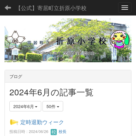
【公式】寄居町立折原小学校
Toggl
ブログ
2024年6月の記事一覧
2024年6月
50件
定時退勤ウィーク
投稿日時 : 2024/06/26
校長