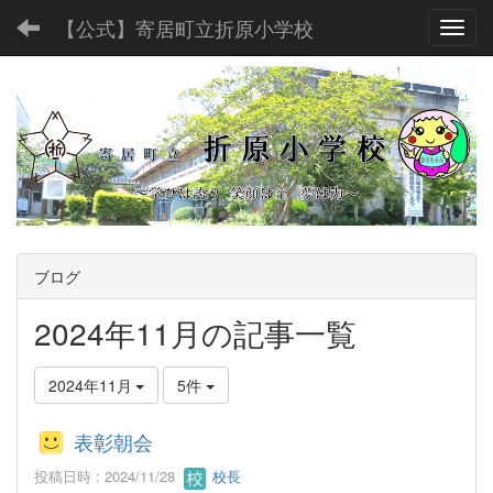
【公式】寄居町立折原小学校
Toggl
ブログ
2024年11月の記事一覧
2024年11月
5件
表彰朝会
投稿日時 : 2024/11/28
校長