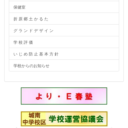
保健室
折 原 郷 土 か る た
グ ラ ン ド デ ザ イ ン
学 校 評 価
い じ め 防 止 基 本 方 針
学校からのお知らせ