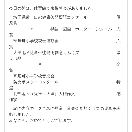
今日の朝は、体育館で表彰朝会がありました。
埼玉県歯・口の健康啓発標語コンクール 優
秀賞
〃 標語・図画・ポスターコンクール 入
賞
寄居町小学校親善運動会 入
賞
大里地区児童生徒発明創意くふう展 県
展出品
〃 金
賞
寄居町小中学校音楽会
防火ポスターコンクール 特
選
北部地区（児玉・大里）人権作文 感
謝状
上記の内容で、２７名の児童・音楽会参加クラスの児童を表
彰しました。
みなさん、おめでとうございます。