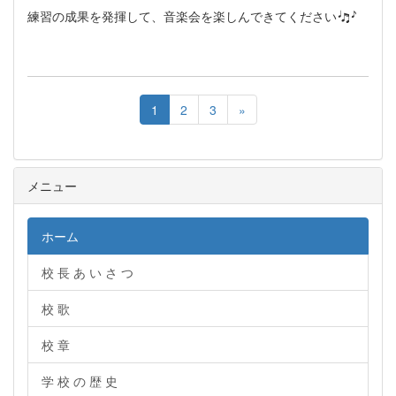
練習の成果を発揮して、音楽会を楽しんできてください
1
2
3
»
メニュー
ホーム
校 長 あ い さ つ
校 歌
校 章
学 校 の 歴 史