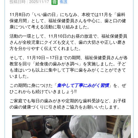
投稿日時 : 2025/11/17
養護
11月8日の「いい歯の日」にちなみ、本校では11月を「歯科
保健月間」として、福祉保健委員さんを中心に、歯と口の健
康について考える活動に取り組みました。
活動の一環として、11月10日のお昼の放送で、福祉保健委員
さんが全校児童にクイズも交えて、歯の大切さや正しい磨き
方を分かりやすく伝えてくれました。
そして、11月10日～17日までの期間、福祉保健委員さんが各
教室を回り「給食後の歯みがき調べ」を実施しました。子ど
も達はいつも以上に集中して丁寧に歯をみがくことができて
いました。
この期間に身につけた「
集中して丁寧にみがく習慣
」を、ぜ
ひこれからも続けていきましょう!!
ご家庭でも毎日の歯みがきや定期的な歯科受診など、お子様
の歯の健康づくりに引き続きご協力をお願いいたします。