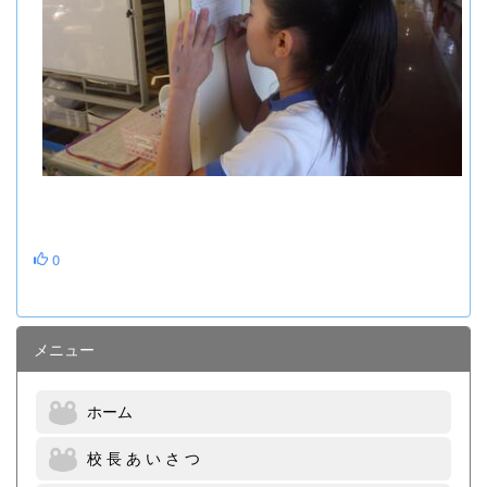
0
メニュー
ホーム
校 長 あ い さ つ