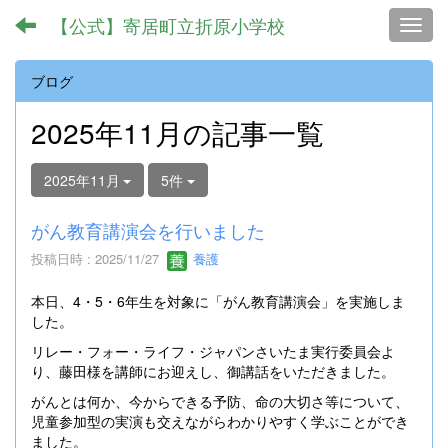
【公式】寄居町立折原小学校
Toggl
ブログ
2025年11月の記事一覧
2025年11月
5件
がん教育講演会を行いました
投稿日時 : 2025/11/27
養護
本日、4・5・6年生を対象に「がん教育講演会」を実施しま
した。
リレー・フォー・ライフ・ジャパンさいたま実行委員会よ
り、藤田様を講師にお迎えし、御講話をいただきました。
がんとは何か、今からできる予防、命の大切さ等について、
児童参加型の実演も交えながらわかりやすく学ぶことができ
ました。