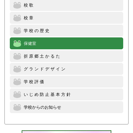
校 歌
校 章
学 校 の 歴 史
保健室
折 原 郷 土 か る た
グ ラ ン ド デ ザ イ ン
学 校 評 価
い じ め 防 止 基 本 方 針
学校からのお知らせ