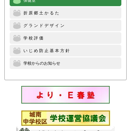
折 原 郷 土 か る た
グ ラ ン ド デ ザ イ ン
学 校 評 価
い じ め 防 止 基 本 方 針
学校からのお知らせ