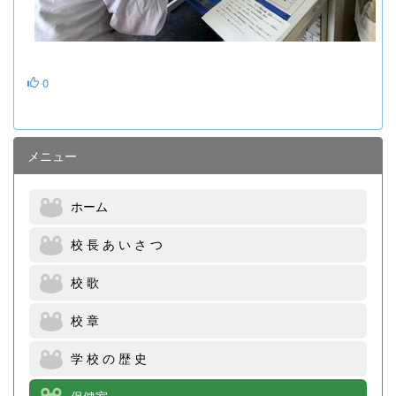
0
メニュー
ホーム
校 長 あ い さ つ
校 歌
校 章
学 校 の 歴 史
保健室