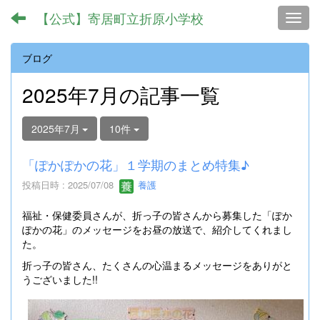
【公式】寄居町立折原小学校
Toggl
ブログ
2025年7月の記事一覧
2025年7月
10件
「ぽかぽかの花」１学期のまとめ特集♪
投稿日時 : 2025/07/08
養護
福祉・保健委員さんが、折っ子の皆さんから募集した「ぽか
ぽかの花」のメッセージをお昼の放送で、紹介してくれまし
た。
折っ子の皆さん、たくさんの心温まるメッセージをありがと
うございました!!