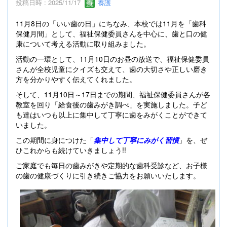
投稿日時 : 2025/11/17
養護
11月8日の「いい歯の日」にちなみ、本校では11月を「歯科
保健月間」として、福祉保健委員さんを中心に、歯と口の健
康について考える活動に取り組みました。
活動の一環として、11月10日のお昼の放送で、福祉保健委員
さんが全校児童にクイズも交えて、歯の大切さや正しい磨き
方を分かりやすく伝えてくれました。
そして、11月10日～17日までの期間、福祉保健委員さんが各
教室を回り「給食後の歯みがき調べ」を実施しました。子ど
も達はいつも以上に集中して丁寧に歯をみがくことができて
いました。
この期間に身につけた「
集中して丁寧にみがく習慣
」を、ぜ
ひこれからも続けていきましょう!!
ご家庭でも毎日の歯みがきや定期的な歯科受診など、お子様
の歯の健康づくりに引き続きご協力をお願いいたします。