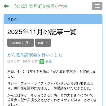
【公式】寄居町立折原小学校
Toggl
ブログ
2025年11月の記事一覧
2025年11月
50件
がん教育講演会を行いました
投稿日時 : 2025/11/27
養護
本日、4・5・6年生を対象に「がん教育講演会」を実施しま
した。
リレー・フォー・ライフ・ジャパンさいたま実行委員会よ
り、藤田様を講師にお迎えし、御講話をいただきました。
がんとは何か、今からできる予防、命の大切さ等について、
児童参加型の実演も交えながらわかりやすく学ぶことができ
ました。