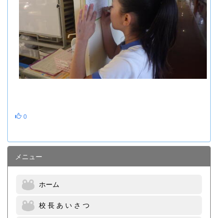
0
メニュー
ホーム
校 長 あ い さ つ