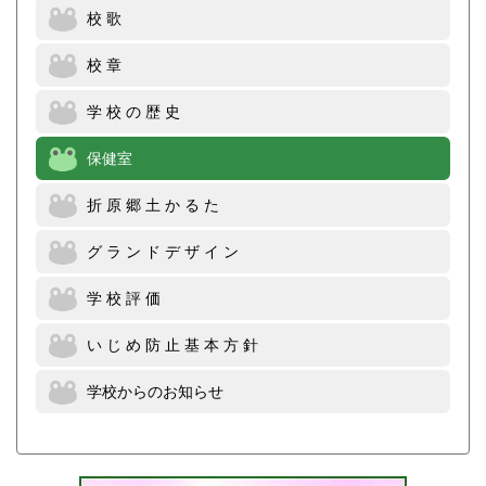
校 歌
校 章
学 校 の 歴 史
保健室
折 原 郷 土 か る た
グ ラ ン ド デ ザ イ ン
学 校 評 価
い じ め 防 止 基 本 方 針
学校からのお知らせ