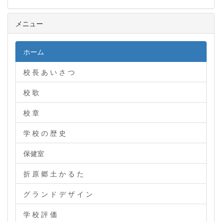
メニュー
ホーム
校 長 あ い さ つ
校 歌
校 章
学 校 の 歴 史
保健室
折 原 郷 土 か る た
グ ラ ン ド デ ザ イ ン
学 校 評 価