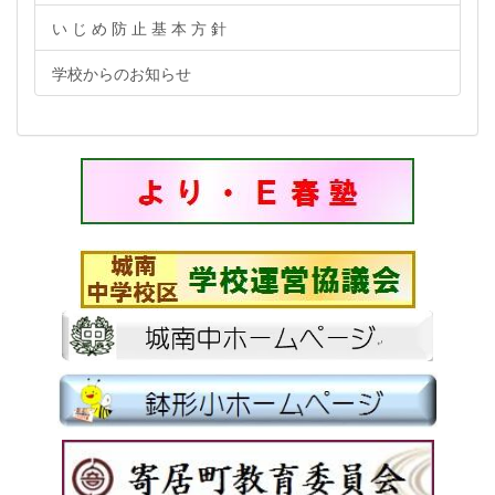
い じ め 防 止 基 本 方 針
学校からのお知らせ