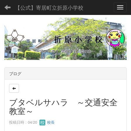
【公式】寄居町立折原小学校
Toggl
ブログ
ブタベルサハラ ～交通安全
教室～
投稿日時 : 04/20
校長