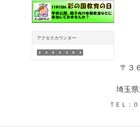
アクセスカウンター
2
5
8
5
3
9
3
〒３
埼玉県
ＴＥＬ：