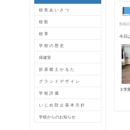
校 長 あ い さ つ
校 歌
投稿日時
校 章
今日
学 校 の 歴 史
保健室
折 原 郷 土 か る た
グ ラ ン ド デ ザ イ ン
３学
学 校 評 価
い じ め 防 止 基 本 方 針
学校からのお知らせ