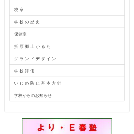
校 章
学 校 の 歴 史
保健室
折 原 郷 土 か る た
グ ラ ン ド デ ザ イ ン
学 校 評 価
い じ め 防 止 基 本 方 針
学校からのお知らせ