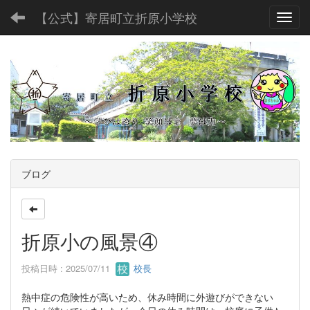
【公式】寄居町立折原小学校
Toggl
ブログ
折原小の風景④
投稿日時 : 2025/07/11
校長
熱中症の危険性が高いため、休み時間に外遊びができない