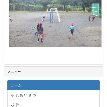
メニュー
ホーム
校 長 あ い さ つ
校 歌