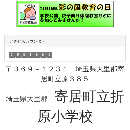
アクセスカウンター
2
5
8
8
6
6
0
〒３６９－１２３１ 埼玉県大里郡寄
居町立原３８５
寄居町立折
埼玉県大里郡
原小学校