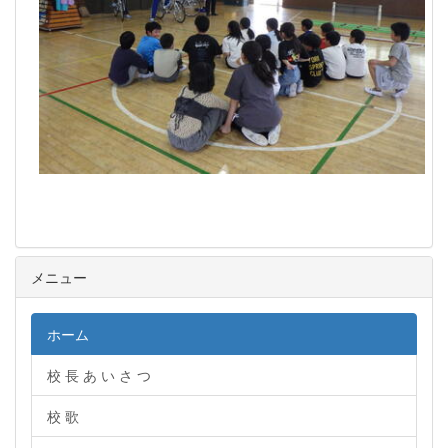
メニュー
ホーム
校 長 あ い さ つ
校 歌