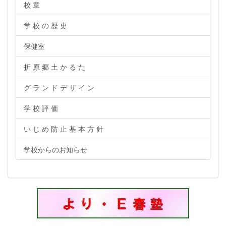
校 章
学 校 の 歴 史
保健室
折 原 郷 土 か る た
グ ラ ン ド デ ザ イ ン
学 校 評 価
い じ め 防 止 基 本 方 針
学校からのお知らせ