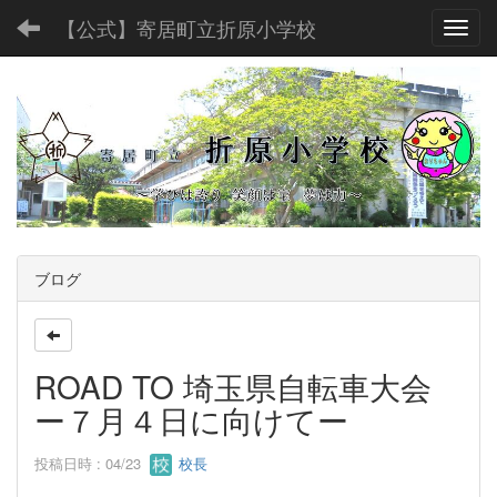
【公式】寄居町立折原小学校
Toggl
ブログ
ROAD TO 埼玉県自転車大会
ー７月４日に向けてー
投稿日時 : 04/23
校長