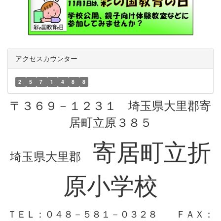
アクセスカウンター
2
5
7
1
4
8
8
〒３６９－１２３１ 埼玉県大里郡寄
居町立原３８５
寄居町立折
埼玉県大里郡
原小学校
ＴＥＬ：０４８－５８１－０３２８
ＦＡＸ：