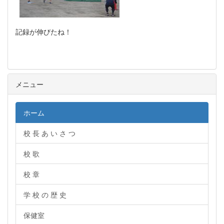
記録が伸びたね！
メニュー
ホーム
校 長 あ い さ つ
校 歌
校 章
学 校 の 歴 史
保健室