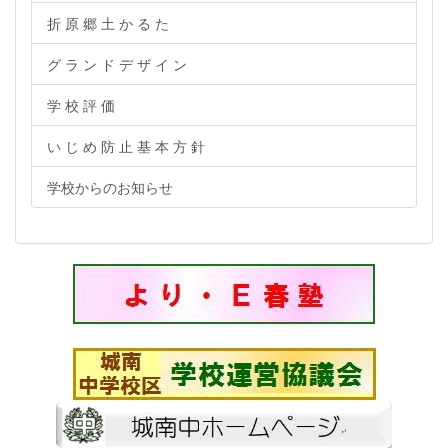
折 原 郷 土 か る た
グ ラ ン ド デ ザ イ ン
学 校 評 価
い じ め 防 止 基 本 方 針
学校からのお知らせ