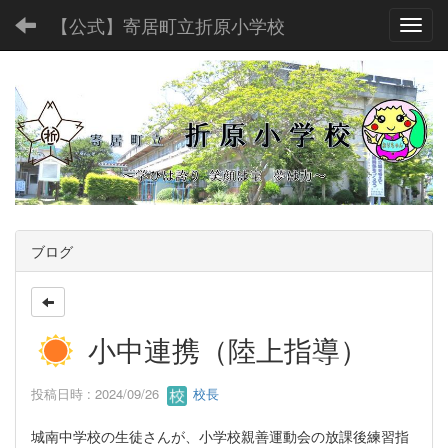
【公式】寄居町立折原小学校
Toggl
ブログ
小中連携（陸上指導）
投稿日時 : 2024/09/26
校長
城南中学校の生徒さんが、小学校親善運動会の放課後練習指