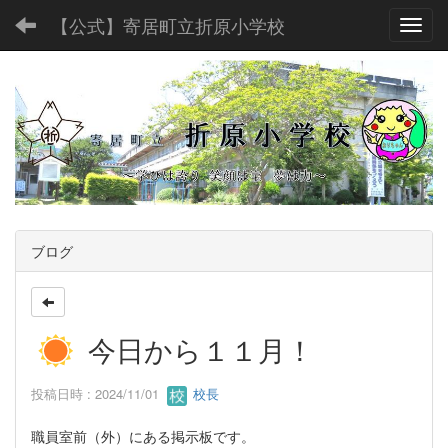
【公式】寄居町立折原小学校
Toggl
ブログ
今日から１１月！
投稿日時 : 2024/11/01
校長
職員室前（外）にある掲示板です。