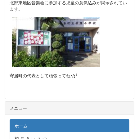
北部東地区音楽会に参加する児童の意気込みが掲示されてい
ます。
寄居町の代表として頑張ってね
メニュー
ホーム
校 長 あ い さ つ