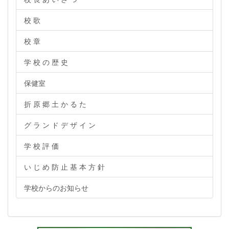
校 歌
校 章
学 校 の 歴 史
保健室
折 原 郷 土 か る た
グ ラ ン ド デ ザ イ ン
学 校 評 価
い じ め 防 止 基 本 方 針
学校からのお知らせ