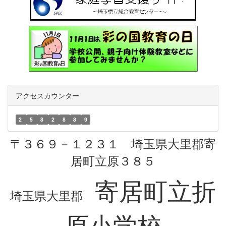
アクセスカウンター
2
5
8
2
8
8
9
〒３６９－１２３１ 埼玉県大里郡寄
居町立原３８５
寄居町立折
埼玉県大里郡