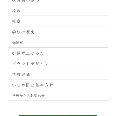
校 歌
校 章
学 校 の 歴 史
保健室
折 原 郷 土 か る た
グ ラ ン ド デ ザ イ ン
学 校 評 価
い じ め 防 止 基 本 方 針
学校からのお知らせ