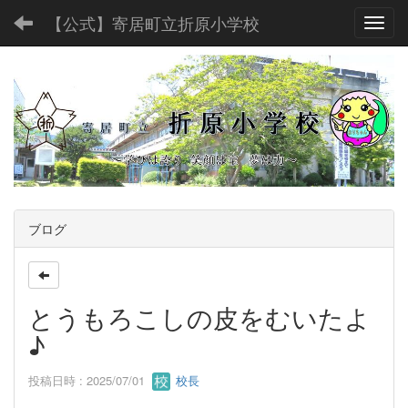
【公式】寄居町立折原小学校
Toggl
ブログ
とうもろこしの皮をむいたよ
♪
投稿日時 : 2025/07/01
校長